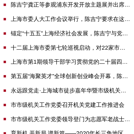
陈吉宁龚正等参观浦东开发开放主题展并出席座谈会
上海市委人大工作会议举行，陈吉宁要求在这些方面更加奋发有为
锚定“十五五”上海经济社会发展，陈吉宁与党外人士专题协商座谈
十二届上海市委第七轮巡视启动，对22家市管单位开展常规巡视
上海市第1期领导干部学习贯彻党的二十届四中全会精神专题研讨班开班，陈吉宁作专题报告
第五届“海聚英才”全球创新创业峰会开幕，陈吉宁出席并启动新一届大赛
永远跟党走·上海城市徒步嘉年华暨市级机关运动会开幕
市市级机关工作党委召开机关党建工作推进会
市市级机关工作党委领导登门为志愿军老战士佩戴纪念章
育新机 开新局 谱新篇——2020年长三角地区机关党建工作研讨会在南京召开