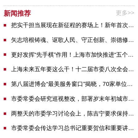
更多>>
新闻推荐
把实干担当展现在新征程的赛场上！新年首次市委季度工作会议举行，陈吉宁作工作点评
矢志培根铸魂、讴歌人民、守正创新、崇德修身！这场座谈会上，陈吉宁对全市文化战线提出期望
更好发挥“先手棋”作用！上海市加快推进“五个中心”建设领导小组会议举行
上海未来五年要这么干！十二届市委八次全会审议通过上海“十五五”规划建议
第八届进博会“最美服务窗口”揭晓，70家单位诠释“上海服务”温度
市委常委会研究巡视整改，部署岁末年初城市安全工作
两整天的市委学习讨论会上，陈吉宁要求保持战略定力始终坚定信心善于科学应对
市委常委会传达学习总书记重要贺信和重要讲话精神，研究党建引领物业治理等工作