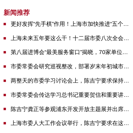
新闻推荐
更好发挥“先手棋”作用！上海市加快推进“五个中心”建设领导小组会议举行
上海未来五年要这么干！十二届市委八次全会审议通过上海“十五五”规划建议
第八届进博会“最美服务窗口”揭晓，70家单位诠释“上海服务”温度
市委常委会研究巡视整改，部署岁末年初城市安全工作
两整天的市委学习讨论会上，陈吉宁要求保持战略定力始终坚定信心善于科学应对
市委常委会传达学习总书记重要贺信和重要讲话精神，研究党建引领物业治理等工作
陈吉宁龚正等参观浦东开发开放主题展并出席座谈会
上海市委人大工作会议举行，陈吉宁要求在这些方面更加奋发有为