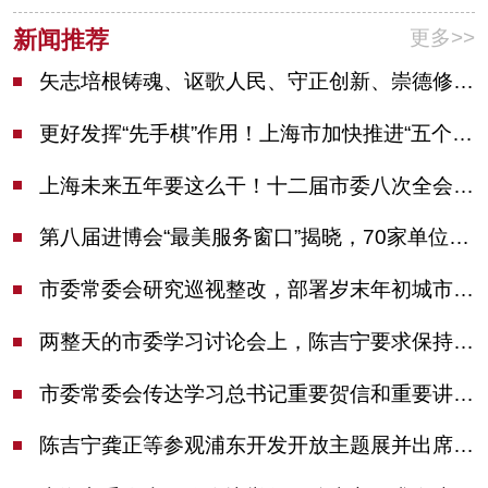
更多>>
新闻推荐
矢志培根铸魂、讴歌人民、守正创新、崇德修身！这场座谈会上，陈吉宁对全市文化战线提出期望
更好发挥“先手棋”作用！上海市加快推进“五个中心”建设领导小组会议举行
上海未来五年要这么干！十二届市委八次全会审议通过上海“十五五”规划建议
第八届进博会“最美服务窗口”揭晓，70家单位诠释“上海服务”温度
市委常委会研究巡视整改，部署岁末年初城市安全工作
两整天的市委学习讨论会上，陈吉宁要求保持战略定力始终坚定信心善于科学应对
市委常委会传达学习总书记重要贺信和重要讲话精神，研究党建引领物业治理等工作
陈吉宁龚正等参观浦东开发开放主题展并出席座谈会