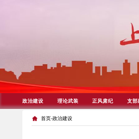
首页
-政治建设