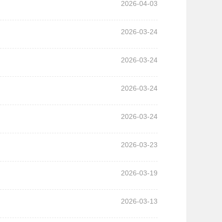
2026-04-03
2026-03-24
2026-03-24
2026-03-24
2026-03-24
2026-03-23
2026-03-19
2026-03-13