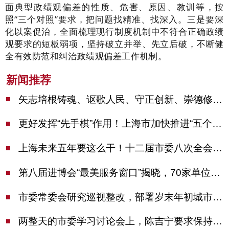
面典型政绩观偏差的性质、危害、原因、教训等，按
照
“三个对照”要求，把问题找精准、找深入。
三是
要深
化以案促治，全面梳理现行制度机制中不符合正确政绩
观要求的短板弱项，坚持破立并举、先立后破，不断健
全有效防范和纠治政绩观偏差工作机制。
新闻推荐
矢志培根铸魂、讴歌人民、守正创新、崇德修身！这场座谈会上，陈吉宁对全市文化战线提出期望
更好发挥“先手棋”作用！上海市加快推进“五个中心”建设领导小组会议举行
上海未来五年要这么干！十二届市委八次全会审议通过上海“十五五”规划建议
第八届进博会“最美服务窗口”揭晓，70家单位诠释“上海服务”温度
市委常委会研究巡视整改，部署岁末年初城市安全工作
两整天的市委学习讨论会上，陈吉宁要求保持战略定力始终坚定信心善于科学应对