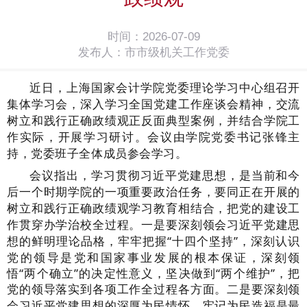
时间：2026-07-09
发布人：市市级机关工作党委
近日
，
上海国家会计学院
党委理论学习中心组召开
集体学习会，
深入学习
全国党建工作座谈会
精神
，
交流
树立和践行正确政绩观正反面典型案例
，
并
结合学院工
作实际，开展学习研讨。
会议由学院党委书记张锋主
持，党委班子全体成员参会学习。
会议指出，学习贯彻习近平党建思想，是当前和今
后一个时期学院的一项重要政治任务，要同正在开展的
树立和践行正确政绩观学习教育相结合，把党的建设工
作贯穿办学治校全过程。
一是
要深刻领会习近平党建思
想的鲜明理论品格，牢牢把握
“十四个坚持”，深刻认识
党的领导是党和国家事业发展的根本保证，深刻领
悟“两个确立”的决定性意义，坚决做到“两个维护”，把
党的领导落实到各项工作全过程各方面。
二是
要深刻领
会习近平党建思想的深厚为民情怀，牢记为民造福是最