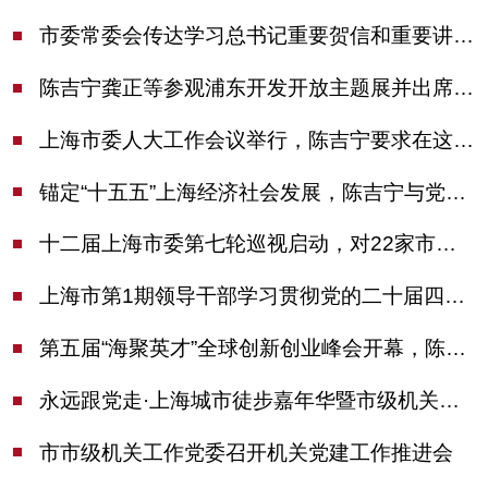
市委常委会传达学习总书记重要贺信和重要讲话精神，研究党建引领物业治理等工作
陈吉宁龚正等参观浦东开发开放主题展并出席座谈会
上海市委人大工作会议举行，陈吉宁要求在这些方面更加奋发有为
锚定“十五五”上海经济社会发展，陈吉宁与党外人士专题协商座谈
十二届上海市委第七轮巡视启动，对22家市管单位开展常规巡视
上海市第1期领导干部学习贯彻党的二十届四中全会精神专题研讨班开班，陈吉宁作专题报告
第五届“海聚英才”全球创新创业峰会开幕，陈吉宁出席并启动新一届大赛
永远跟党走·上海城市徒步嘉年华暨市级机关运动会开幕
市市级机关工作党委召开机关党建工作推进会