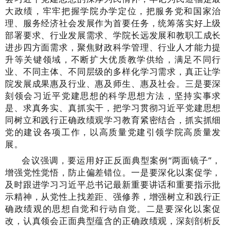
大政绩，牢牢把握学院办学定位，把服务党和国家治
理、服务经济社会发展作为首要任务，统筹落实好上级
部署要求、行业发展需求、学院长远发展和教职工成长
进步四方面需求，聚焦财政科学管理、行业人才能力提
升等关键领域，不断扩大优质教学供给，满足不同行
业、不同主体、不同层级的多样化学习需求，真正让学
院发展成果惠及行业、惠及师生、惠及社会。
三是
要深
刻领会习近平党建思想的科学思想方法，坚持实事求
是、求真务实、真抓实干，把学习贯彻习近平党建思想
同树立和践行正确政绩观学习教育紧密结合，抓实抓细
党的建设各项工作，以高质量党建引领学院高质量发
展。
会议强调，要运用好正反面典型案例
“两面镜子”，
增强党性觉悟，防止偏差错位。
一是
要深化以案促学，
及时跟进学习习近平总书记最新重要讲话和重要指示批
示精神，从党性上找差距、强修养，增强树立和践行正
确政绩观的思想自觉和行动自觉。
二是
要深化以案促
改，认真领会正面典型蕴含的正确政绩观，深刻剖析反