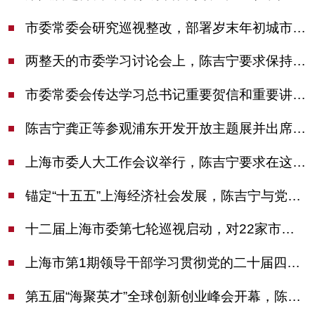
市委常委会研究巡视整改，部署岁末年初城市安全工作
两整天的市委学习讨论会上，陈吉宁要求保持战略定力始终坚定信心善于科学应对
市委常委会传达学习总书记重要贺信和重要讲话精神，研究党建引领物业治理等工作
陈吉宁龚正等参观浦东开发开放主题展并出席座谈会
上海市委人大工作会议举行，陈吉宁要求在这些方面更加奋发有为
锚定“十五五”上海经济社会发展，陈吉宁与党外人士专题协商座谈
十二届上海市委第七轮巡视启动，对22家市管单位开展常规巡视
上海市第1期领导干部学习贯彻党的二十届四中全会精神专题研讨班开班，陈吉宁作专题报告
第五届“海聚英才”全球创新创业峰会开幕，陈吉宁出席并启动新一届大赛