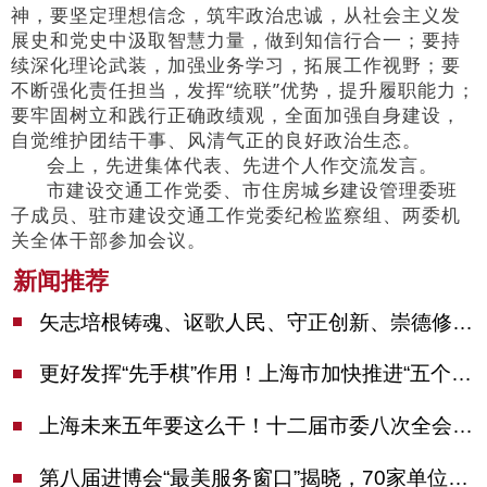
神，要坚定理想信念，筑牢政治忠诚，从社会主义发
展史和党史中汲取智慧力量，做到知信行合一；要持
续深化理论武装，加强业务学习，拓展工作视野；要
不断强化责任担当，发挥“统联”优势，提升履职能力；
要牢固树立和践行正确政绩观，全面加强自身建设，
自觉维护团结干事、风清气正的良好政治生态。
会上，先进集体代表、先进个人作交流发言。
市建设交通工作党委、市住房城乡建设管理委班
子成员、驻市建设交通工作党委纪检监察组、两委机
关全体干部参加会议。
新闻推荐
矢志培根铸魂、讴歌人民、守正创新、崇德修身！这场座谈会上，陈吉宁对全市文化战线提出期望
更好发挥“先手棋”作用！上海市加快推进“五个中心”建设领导小组会议举行
上海未来五年要这么干！十二届市委八次全会审议通过上海“十五五”规划建议
第八届进博会“最美服务窗口”揭晓，70家单位诠释“上海服务”温度