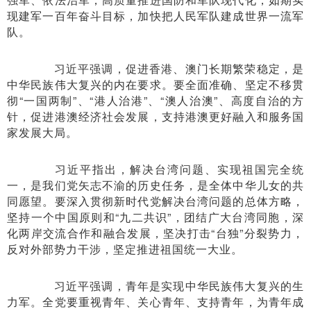
现建军一百年奋斗目标，加快把人民军队建成世界一流军
队。
习近平强调，促进香港、澳门长期繁荣稳定，是
中华民族伟大复兴的内在要求。要全面准确、坚定不移贯
彻“一国两制”、“港人治港”、“澳人治澳”、高度自治的方
针，促进港澳经济社会发展，支持港澳更好融入和服务国
家发展大局。
习近平指出，解决台湾问题、实现祖国完全统
一，是我们党矢志不渝的历史任务，是全体中华儿女的共
同愿望。要深入贯彻新时代党解决台湾问题的总体方略，
坚持一个中国原则和“九二共识”，团结广大台湾同胞，深
化两岸交流合作和融合发展，坚决打击“台独”分裂势力，
反对外部势力干涉，坚定推进祖国统一大业。
习近平强调，青年是实现中华民族伟大复兴的生
力军。全党要重视青年、关心青年、支持青年，为青年成