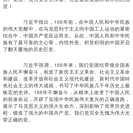
贺！
习近平指出，105年前，在中国人民和中华民族
的伟大觉醒中，在马克思列宁主义同中国工人运动的紧密
结合中，中国共产党应运而生。从此，中国人民和中华民
族有了最可靠的主心骨，内忧外患、积贫积弱的中国开启
了翻天覆地的历史巨变。
习近平强调，105年来，我们党团结带领全国各
族人民不懈奋斗，创造了新民主主义革命、社会主义革命
和建设、改革开放和社会主义现代化建设、新时代中国特
色社会主义的伟大成就，书写了中华民族几千年历史上最
恢宏的史诗。105年不懈奋斗，从根本上改变了中国人民
的前途命运，开辟了实现中华民族伟大复兴的正确道路，
展示了马克思主义的强大生命力，深刻影响了世界历史进
程，锻造了强大的中国共产党。我们党完全无愧为伟大光
荣正确的党。