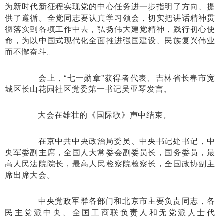
为新时代新征程实现党的中心任务进一步指明了方向、提
供了遵循。全党同志要认真学习领会，切实把讲话精神贯
彻落实到各项工作中去，弘扬伟大建党精神，践行初心使
命，为以中国式现代化全面推进强国建设、民族复兴伟业
而不懈奋斗。
会上，“七一勋章”获得者代表、吉林省长春市宽
城区长山花园社区党委第一书记吴亚琴发言。
大会在雄壮的《国际歌》声中结束。
在京中共中央政治局委员、中央书记处书记，中
央军委副主席，全国人大常委会副委员长，国务委员，最
高人民法院院长，最高人民检察院检察长，全国政协副主
席出席大会。
中央党政军群各部门和北京市主要负责同志，各
民主党派中央、全国工商联负责人和无党派人士代