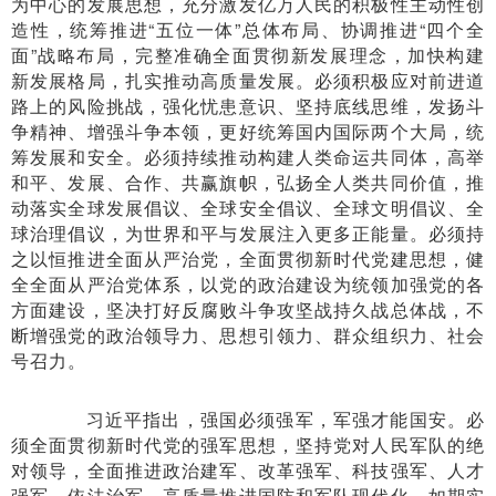
为中心的发展思想，充分激发亿万人民的积极性主动性创
造性，统筹推进“五位一体”总体布局、协调推进“四个全
面”战略布局，完整准确全面贯彻新发展理念，加快构建
新发展格局，扎实推动高质量发展。必须积极应对前进道
路上的风险挑战，强化忧患意识、坚持底线思维，发扬斗
争精神、增强斗争本领，更好统筹国内国际两个大局，统
筹发展和安全。必须持续推动构建人类命运共同体，高举
和平、发展、合作、共赢旗帜，弘扬全人类共同价值，推
动落实全球发展倡议、全球安全倡议、全球文明倡议、全
球治理倡议，为世界和平与发展注入更多正能量。必须持
之以恒推进全面从严治党，全面贯彻新时代党建思想，健
全全面从严治党体系，以党的政治建设为统领加强党的各
方面建设，坚决打好反腐败斗争攻坚战持久战总体战，不
断增强党的政治领导力、思想引领力、群众组织力、社会
号召力。
习近平指出，强国必须强军，军强才能国安。必
须全面贯彻新时代党的强军思想，坚持党对人民军队的绝
对领导，全面推进政治建军、改革强军、科技强军、人才
强军、依法治军，高质量推进国防和军队现代化，如期实