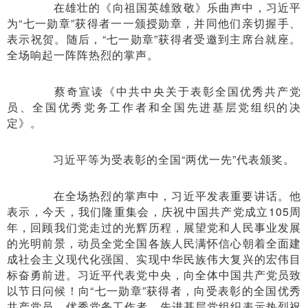
在雄壮的《向祖国英雄致敬》乐曲声中，习近平
为“七一勋章”获得者一一颁授勋章，并同他们亲切握手、
表示祝贺。随后，“七一勋章”获得者受邀到主席台就座。
全场响起一阵阵热烈的掌声。
蔡奇宣读《中共中央关于表彰全国优秀共产党
员、全国优秀党务工作者和全国先进基层党组织的决
定》。
习近平等为受表彰的全国“两优一先”代表颁奖。
在全场热烈的掌声中，习近平发表重要讲话。他
表示，今天，我们隆重集会，庆祝中国共产党成立105周
年，回顾我们党走过的光辉历程，展望党和人民事业发展
的光明前景，动员全党全国各族人民满怀信心朝着全面建
成社会主义现代化强国、实现中华民族伟大复兴的宏伟目
标奋勇前进。习近平代表党中央，向全体中国共产党员致
以节日问候！向“七一勋章”获得者，向受表彰的全国优秀
共产党员、优秀党务工作者、先进基层党组织表示热烈祝