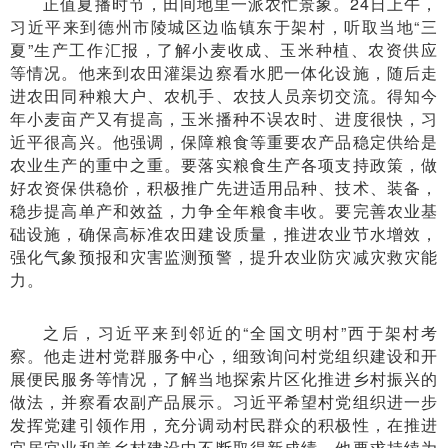
正值夏播时节，田间地里一派农忙景象。24日上午，
习近平来到德州市陵城区边临镇东于架村，听取当地“三
夏”生产工作汇报，了解小麦收成、玉米种植、农资供应
等情况。他来到农田灌渠边察看水肥一体化设施，随后走
进农田同种粮大户、农机手、农技人员亲切交流。得知今
年小麦亩产又有提高，玉米播种不误农时、进度很快，习
近平很高兴。他强调，保障粮食等重要农产品稳定供给是
农业生产的重中之重。要落实粮食生产各项支持政策，做
好农资保供稳价，积极推广先进适用品种、技术、装备，
稳步提高单产和效益，力争全年粮食丰收。要完善农业基
础设施，确保高标准农田建设质量，推进农业节水增效，
强化气象预报和灾害监测预警，提升农业防灾减灾救灾能
力。
之后，习近平来到邻近的“全国文明村”西于架村考
察。他走进村党群服务中心，细致询问村党组织建设和开
展便民服务等情况，了解当地探索片区化推进乡村振兴的
做法，并察看农副产品展示。习近平希望村党组织进一步
发挥党建引领作用，充分调动村民群众的积极性，在推进
宜居宜业和美乡村建设中不断取得新成绩。他要求持续为