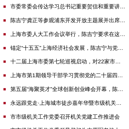
市委常委会传达学习总书记重要贺信和重要讲话精神，研究党建引领物业治理等工作
陈吉宁龚正等参观浦东开发开放主题展并出席座谈会
上海市委人大工作会议举行，陈吉宁要求在这些方面更加奋发有为
锚定“十五五”上海经济社会发展，陈吉宁与党外人士专题协商座谈
十二届上海市委第七轮巡视启动，对22家市管单位开展常规巡视
上海市第1期领导干部学习贯彻党的二十届四中全会精神专题研讨班开班，陈吉宁作专题报告
第五届“海聚英才”全球创新创业峰会开幕，陈吉宁出席并启动新一届大赛
永远跟党走·上海城市徒步嘉年华暨市级机关运动会开幕
市市级机关工作党委召开机关党建工作推进会