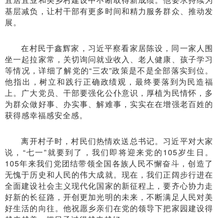
基层减负，让村干部有更多时间和精力服务群众、推动发
展。
在村民于鑫辉家，习近平察看家居陈设，同一家人围
坐一起拉家常，关切询问就业收入、老人健康、孩子学习
等情况，详细了解党的“三农”政策是不是全部落实到位。
他指出，树立和践行正确政绩观，最终要落到为民造福
上。广大党员、干部要强化公仆意识，厚植为民情怀，多
为群众做好事、办实事、解难事，实实在在增强老百姓的
获得感幸福感安全感。
离开村子时，村民们热情欢送总书记。习近平对大家
说，“七一”就要到了，我们即将迎来党的105岁生日。
105年来我们党团结带领全国各族人民不懈奋斗，创造了
无愧于历史和人民的伟大成就。现在，我们正阔步行进在
全面建设社会主义现代化国家的新征程上，要齐心协力走
好新的长征路，开创更加光明的未来，不断满足人民对美
好生活的向往。他祝愿乡亲们在党的领导下把家园建设得