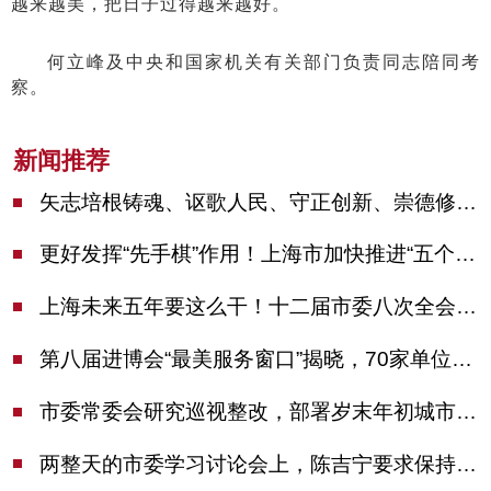
越来越美，把日子过得越来越好。
何立峰及中央和国家机关有关部门负责同志陪同考
察。
新闻推荐
矢志培根铸魂、讴歌人民、守正创新、崇德修身！这场座谈会上，陈吉宁对全市文化战线提出期望
更好发挥“先手棋”作用！上海市加快推进“五个中心”建设领导小组会议举行
上海未来五年要这么干！十二届市委八次全会审议通过上海“十五五”规划建议
第八届进博会“最美服务窗口”揭晓，70家单位诠释“上海服务”温度
市委常委会研究巡视整改，部署岁末年初城市安全工作
两整天的市委学习讨论会上，陈吉宁要求保持战略定力始终坚定信心善于科学应对