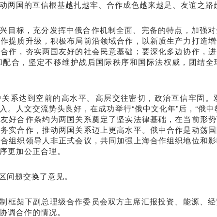
动两国的互信根基越扎越牢、合作成色越来越足、友谊之路
兴目标，充分发挥中俄合作机制全面、完备的特点，加强对
合作提质升级，积极布局前沿领域合作，以新质生产力打造增
流合作，夯实两国友好的社会民意基础；要深化多边协作，进
和配合，坚定不移维护战后国际秩序和国际法权威，团结全
中关系达到空前的高水平。高层交往密切，政治互信牢固。
入。人文交流势头良好，在成功举行“俄中文化年”后，“俄中
邻友好合作条约为两国关系奠定了坚实法律基础，在当前形势
与务实合作，推动两国关系迈上更高水平。俄中合作是动荡国
经合组织领导人非正式会议，共同加强上海合作组织地位和影
序更加公正合理。
区问题交换了意见。
制框架下副总理级合作委员会双方主席汇报投资、能源、经
协调合作的情况。