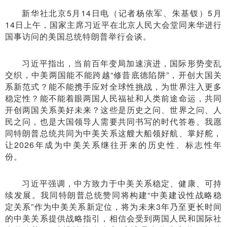
新华社北京5月14日电（记者杨依军、朱基钗）5月
14日上午，国家主席习近平在北京人民大会堂同来华进行
国事访问的美国总统特朗普举行会谈。
习近平指出，当前百年变局加速演进，国际形势变乱
交织，中美两国能不能跨越“修昔底德陷阱”，开创大国关
系新范式？能不能携手应对全球性挑战，为世界注入更多
稳定性？能不能着眼两国人民福祉和人类前途命运，共同
开创两国关系美好未来？这些是历史之问、世界之问、人
民之问，也是大国领导人需要共同书写的时代答卷。我愿
同特朗普总统共同为中美关系这艘大船领好航、掌好舵，
让2026年成为中美关系继往开来的历史性、标志性年
份。
习近平强调，中方致力于中美关系稳定、健康、可持
续发展。我同特朗普总统赞同将构建“中美建设性战略稳
定关系”作为中美关系新定位，将为未来3年乃至更长时间
的中美关系提供战略指引，相信会受到两国人民和国际社