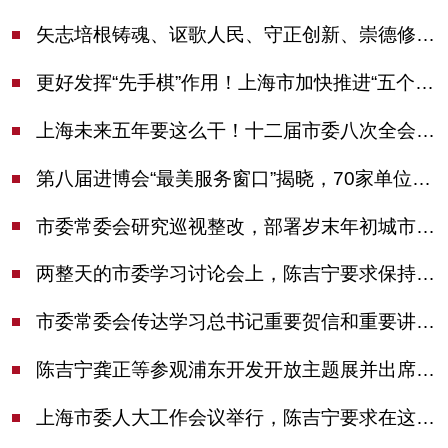
矢志培根铸魂、讴歌人民、守正创新、崇德修身！这场座谈会上，陈吉宁对全市文化战线提出期望
更好发挥“先手棋”作用！上海市加快推进“五个中心”建设领导小组会议举行
上海未来五年要这么干！十二届市委八次全会审议通过上海“十五五”规划建议
第八届进博会“最美服务窗口”揭晓，70家单位诠释“上海服务”温度
市委常委会研究巡视整改，部署岁末年初城市安全工作
两整天的市委学习讨论会上，陈吉宁要求保持战略定力始终坚定信心善于科学应对
市委常委会传达学习总书记重要贺信和重要讲话精神，研究党建引领物业治理等工作
陈吉宁龚正等参观浦东开发开放主题展并出席座谈会
上海市委人大工作会议举行，陈吉宁要求在这些方面更加奋发有为