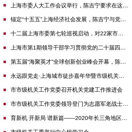
上海市委人大工作会议举行，陈吉宁要求在这些方面更加奋发有为
锚定“十五五”上海经济社会发展，陈吉宁与党外人士专题协商座谈
十二届上海市委第七轮巡视启动，对22家市管单位开展常规巡视
上海市第1期领导干部学习贯彻党的二十届四中全会精神专题研讨班开班，陈吉宁作专题报告
第五届“海聚英才”全球创新创业峰会开幕，陈吉宁出席并启动新一届大赛
永远跟党走·上海城市徒步嘉年华暨市级机关运动会开幕
市市级机关工作党委召开机关党建工作推进会
市市级机关工作党委领导登门为志愿军老战士佩戴纪念章
育新机 开新局 谱新篇——2020年长三角地区机关党建工作研讨会在南京召开