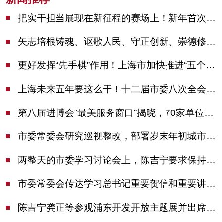
把实干担当展现在新征程的赛场上！新年首次市委季度工作会议举行，陈吉宁作工作点评
矢志培根铸魂、讴歌人民、守正创新、崇德修身！这场座谈会上，陈吉宁对全市文化战线提出期望
更好发挥“先手棋”作用！上海市加快推进“五个中心”建设领导小组会议举行
上海未来五年要这么干！十二届市委八次全会审议通过上海“十五五”规划建议
第八届进博会“最美服务窗口”揭晓，70家单位诠释“上海服务”温度
市委常委会研究巡视整改，部署岁末年初城市安全工作
两整天的市委学习讨论会上，陈吉宁要求保持战略定力始终坚定信心善于科学应对
市委常委会传达学习总书记重要贺信和重要讲话精神，研究党建引领物业治理等工作
陈吉宁龚正等参观浦东开发开放主题展并出席座谈会