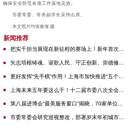
确保安全防范各项工作落地见效。
市委常委、常务副市长吴伟出席。
本文照片均张春海 摄
新闻推荐
把实干担当展现在新征程的赛场上！新年首次市委季度工作会议举行，陈吉宁作工作点评
矢志培根铸魂、讴歌人民、守正创新、崇德修身！这场座谈会上，陈吉宁对全市文化战线提出期望
更好发挥“先手棋”作用！上海市加快推进“五个中心”建设领导小组会议举行
上海未来五年要这么干！十二届市委八次全会审议通过上海“十五五”规划建议
第八届进博会“最美服务窗口”揭晓，70家单位诠释“上海服务”温度
市委常委会研究巡视整改，部署岁末年初城市安全工作