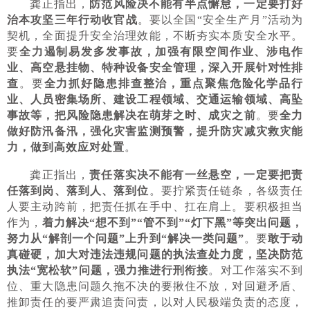
龚正指出，
防范风险决不能有半点懈怠，一定要打好
治本攻坚三年行动收官战
。要以全国“安全生产月”活动为
契机，全面提升安全治理效能，不断夯实本质安全水平。
要
全力遏制易发多发事故，加强有限空间作业、涉电作
业、高空悬挂物、特种设备安全管理，深入开展针对性排
查
。要
全力抓好隐患排查整治，重点聚焦危险化学品行
业、人员密集场所、建设工程领域、交通运输领域、高坠
事故等，把风险隐患解决在萌芽之时、成灾之前
。要
全力
做好防汛备汛，强化灾害监测预警，提升防灾减灾救灾能
力，做到高效应对处置
。
龚正指出，
责任落实决不能有一丝悬空，一定要把责
任落到岗、落到人、落到位
。要拧紧责任链条，各级责任
人要主动跨前，把责任抓在手中、扛在肩上。要积极担当
作为，
着力解决“想不到”“管不到”“灯下黑”等突出问题，
努力从“解剖一个问题”上升到“解决一类问题”
。要
敢于动
真碰硬，加大对违法违规问题的执法查处力度，坚决防范
执法“宽松软”问题，强力推进行刑衔接
。对工作落实不到
位、重大隐患问题久拖不决的要揪住不放，对回避矛盾、
推卸责任的要严肃追责问责，以对人民极端负责的态度，