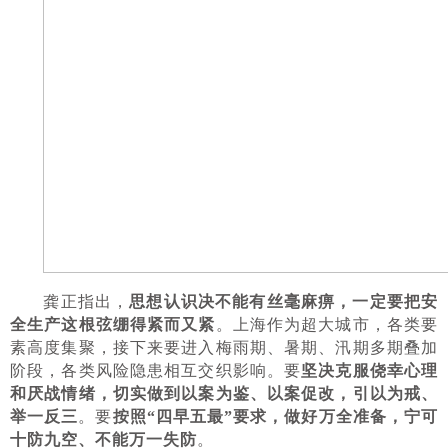
龚正指出，
思想认识决不能有丝毫麻痹，一定要把安
全生产这根弦绷得紧而又紧
。上海作为超大城市，各类要
素高度集聚，接下来要进入梅雨期、暑期、汛期多期叠加
阶段，各类风险隐患相互交织影响。要
坚决克服侥幸心理
和厌战情绪，切实做到以案为鉴、以案促改，引以为戒、
举一反三
。要
按照“四早五最”要求，做好万全准备，宁可
十防九空、不能万一失防
。