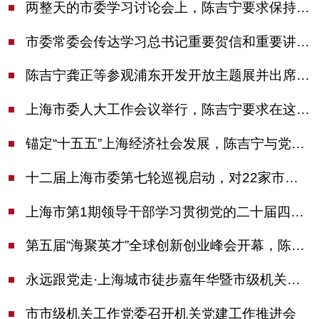
两整天的市委学习讨论会上，陈吉宁要求保持战略定力始终坚定信心善于科学应对
市委常委会传达学习总书记重要贺信和重要讲话精神，研究党建引领物业治理等工作
陈吉宁龚正等参观浦东开发开放主题展并出席座谈会
上海市委人大工作会议举行，陈吉宁要求在这些方面更加奋发有为
锚定“十五五”上海经济社会发展，陈吉宁与党外人士专题协商座谈
十二届上海市委第七轮巡视启动，对22家市管单位开展常规巡视
上海市第1期领导干部学习贯彻党的二十届四中全会精神专题研讨班开班，陈吉宁作专题报告
第五届“海聚英才”全球创新创业峰会开幕，陈吉宁出席并启动新一届大赛
永远跟党走·上海城市徒步嘉年华暨市级机关运动会开幕
市市级机关工作党委召开机关党建工作推进会