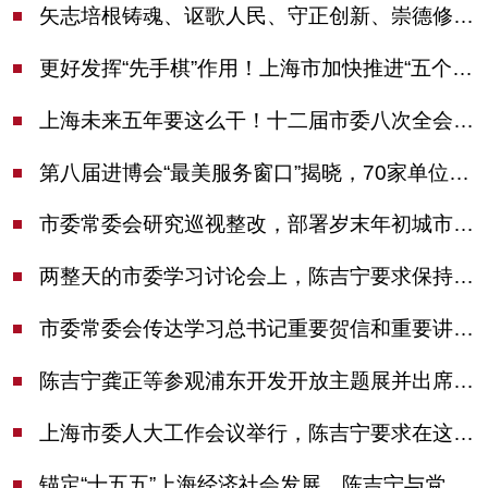
矢志培根铸魂、讴歌人民、守正创新、崇德修身！这场座谈会上，陈吉宁对全市文化战线提出期望
更好发挥“先手棋”作用！上海市加快推进“五个中心”建设领导小组会议举行
上海未来五年要这么干！十二届市委八次全会审议通过上海“十五五”规划建议
第八届进博会“最美服务窗口”揭晓，70家单位诠释“上海服务”温度
市委常委会研究巡视整改，部署岁末年初城市安全工作
两整天的市委学习讨论会上，陈吉宁要求保持战略定力始终坚定信心善于科学应对
市委常委会传达学习总书记重要贺信和重要讲话精神，研究党建引领物业治理等工作
陈吉宁龚正等参观浦东开发开放主题展并出席座谈会
上海市委人大工作会议举行，陈吉宁要求在这些方面更加奋发有为
锚定“十五五”上海经济社会发展，陈吉宁与党外人士专题协商座谈