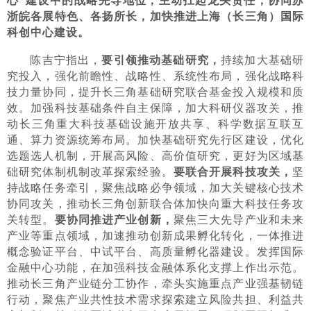
心”建设中的战略先导地位，主动扛起龙头责任，协同苏
浙皖各展特色、各扬所长，加快推进上海（长三角）国际
科创中心建设。
陈吉宁指出，
要引领推动基础研究，
持续加大基础研
究投入，强化前瞻性、战略性、系统性布局，强化战略科
技力量协同，提升长三角基础研究联合基金投入规模和质
效。加强科技基础条件自主保障，加大科研仪器攻关，推
动长三角重大科技基础设施开放共享、科学数据互联互
通、算力资源统筹布局。加快基础研究先行区建设，优化
选题选人机制，开展高风险、高价值研究，更好为区域基
础研究体制机制改革探索经验。
要联合开展科技攻关，
坚
持战略任务牵引，聚焦战略必争领域，加大关键核心技术
协同攻关，推动长三角创新联合体加快向重大科技任务攻
关转型。
要协同推进产业创新，
聚焦三大先导产业和未来
产业等重点领域，加速推动创新成果孵化转化，一体推进
概念验证平台、中试平台、高质量孵化器建设。发挥国际
金融中心功能，在加强科技金融体系化支撑上作出示范。
推动长三角产业链分工协作，牵头实施重点产业强基韧链
行动，聚焦产业共性技术需求探索建立风险共担、利益共