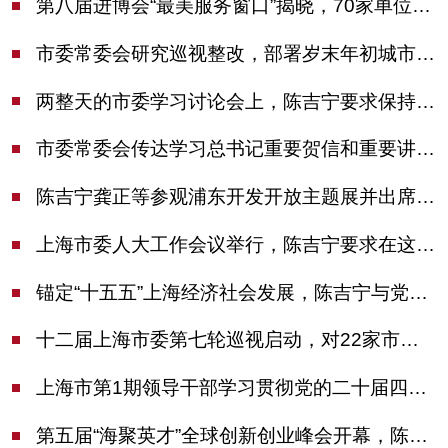
第八届进博会“最美服务窗口”揭晓，70家单位诠释“上海服务”温度
市委常委会研究巡视整改，部署岁末年初城市安全工作
两整天的市委学习讨论会上，陈吉宁要求保持战略定力始终坚定信心善于科学应对
市委常委会传达学习总书记重要贺信和重要讲话精神，研究党建引领物业治理等工作
陈吉宁龚正等参观浦东开发开放主题展并出席座谈会
上海市委人大工作会议举行，陈吉宁要求在这些方面更加奋发有为
锚定“十五五”上海经济社会发展，陈吉宁与党外人士专题协商座谈
十二届上海市委第七轮巡视启动，对22家市管单位开展常规巡视
上海市第1期领导干部学习贯彻党的二十届四中全会精神专题研讨班开班，陈吉宁作专题报告
第五届“海聚英才”全球创新创业峰会开幕，陈吉宁出席并启动新一届大赛