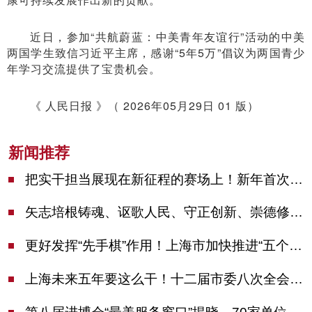
近日，参加“共航蔚蓝：中美青年友谊行”活动的中美
两国学生致信习近平主席，感谢“5年5万”倡议为两国青少
年学习交流提供了宝贵机会。
《 人民日报 》（ 2026年05月29日 01 版）
新闻推荐
把实干担当展现在新征程的赛场上！新年首次市委季度工作会议举行，陈吉宁作工作点评
矢志培根铸魂、讴歌人民、守正创新、崇德修身！这场座谈会上，陈吉宁对全市文化战线提出期望
更好发挥“先手棋”作用！上海市加快推进“五个中心”建设领导小组会议举行
上海未来五年要这么干！十二届市委八次全会审议通过上海“十五五”规划建议