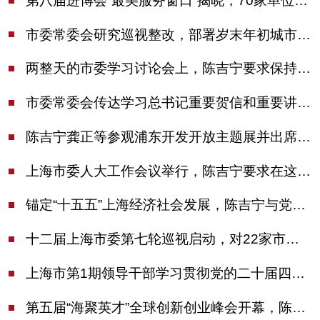
第八届进博会“最美服务窗口”揭晓，70家单位诠释“上海服务”温度
市委常委会研究巡视整改，部署岁末年初城市安全工作
两整天的市委学习讨论会上，陈吉宁要求保持战略定力始终坚定信心善于科学应对
市委常委会传达学习总书记重要贺信和重要讲话精神，研究党建引领物业治理等工作
陈吉宁龚正等参观浦东开发开放主题展并出席座谈会
上海市委人大工作会议举行，陈吉宁要求在这些方面更加奋发有为
锚定“十五五”上海经济社会发展，陈吉宁与党外人士专题协商座谈
十二届上海市委第七轮巡视启动，对22家市管单位开展常规巡视
上海市第1期领导干部学习贯彻党的二十届四中全会精神专题研讨班开班，陈吉宁作专题报告
第五届“海聚英才”全球创新创业峰会开幕，陈吉宁出席并启动新一届大赛