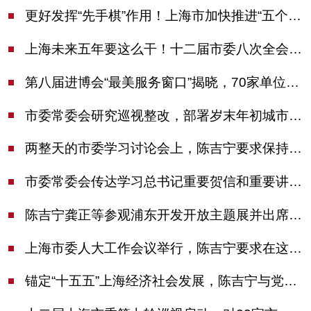
更好发挥“先手棋”作用！上海市加快推进“五个中心”建设领导小组会议举行
上海未来五年要这么干！十二届市委八次全会审议通过上海“十五五”规划建议
第八届进博会“最美服务窗口”揭晓，70家单位诠释“上海服务”温度
市委常委会研究巡视整改，部署岁末年初城市安全工作
两整天的市委学习讨论会上，陈吉宁要求保持战略定力始终坚定信心善于科学应对
市委常委会传达学习总书记重要贺信和重要讲话精神，研究党建引领物业治理等工作
陈吉宁龚正等参观浦东开发开放主题展并出席座谈会
上海市委人大工作会议举行，陈吉宁要求在这些方面更加奋发有为
锚定“十五五”上海经济社会发展，陈吉宁与党外人士专题协商座谈