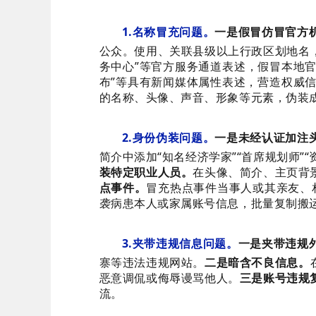
1.名称冒充问题。
一是假冒仿冒官方
公众。使用、关联县级以上行政区划地名，
务中心”等官方服务通道表述，假冒本地
布”等具有新闻媒体属性表述，营造权威
的名称、头像、声音、形象等元素，伪装
2.身份伪装问题。
一是未经认证加注
简介中添加“知名经济学家”“首席规划师”
装特定职业人员。
在头像、简介、主页背
点事件。
冒充热点事件当事人或其亲友、相
袭病患本人或家属账号信息，批量复制搬
3.夹带违规信息问题。
一是夹带违规
寨等违法违规网站。
二是暗含不良信息。
恶意调侃或侮辱谩骂他人。
三是账号违规
流。