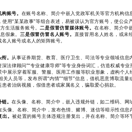
机构账号。
在账号名称、简介中嵌入党政军机关等官方机构信
使用“某某政事”等组合表述，易被误认为官方账号，使公众产
官方生活服务账号。
二是假冒仿冒媒体账号。
在名称、简介中嵌
信息假象。
三是假冒仿冒名人账号。
直接冒用名人姓名，或未
成名人账号或名人的矩阵账号。
头衔。
从事证券期货、教育、医疗卫生、司法等专业领域信息
“资深法律顾问”“专业健康导师”等专业身份词汇，仿造权威专
景中展示穿着军服、警服、医用工作服等职业形象，虚构个人
关人员等，发布所谓“内情”“细节”信息，借机恶意博取流量
运患者治病视频，假借患者或家属名义，骗取爱心捐款。
外链。
在头像、名称、简介中，嵌入违规外链，如二维码、网
在头像、名称、简介中，发布色情、赌博、迷信等暗示性信息
复出。
被处置的账号主体违规注册复出，并在名称、简介等环