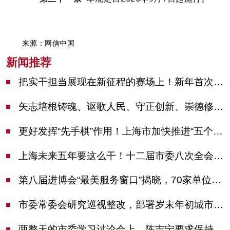
来源：网信中国
新闻推荐
把实干担当展现在新征程的赛场上！新年首次市委季度工作会议举行，陈吉宁作工作点评
矢志培根铸魂、讴歌人民、守正创新、崇德修身！这场座谈会上，陈吉宁对全市文化战线提出期望
更好发挥“先手棋”作用！上海市加快推进“五个中心”建设领导小组会议举行
上海未来五年要这么干！十二届市委八次全会审议通过上海“十五五”规划建议
第八届进博会“最美服务窗口”揭晓，70家单位诠释“上海服务”温度
市委常委会研究巡视整改，部署岁末年初城市安全工作
两整天的市委学习讨论会上，陈吉宁要求保持战略定力始终坚定信心善于科学应对