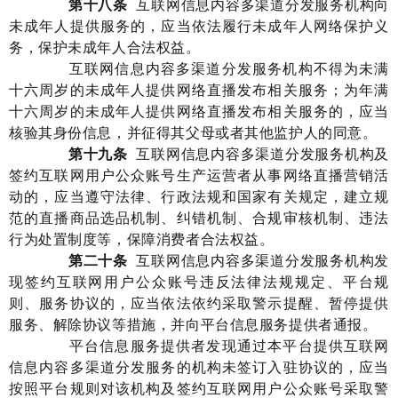
第
十八
条
互联网
信息内容多渠道分发服务机构
向
未成年人提供服务的，应当依法履行未成年人网络保护义
务，保护未成年人合法权益。
互联网
信息内容多渠道分发服务机构
不得为未满
十六周岁的未成年人提供网络直播发布相关服
务
；
为年满
十六周岁的未成年人提供网络直播发布相关服务的，应当
核验其身份信息，并征得其父母或者其他监护人的同意。
第
十九
条
互联网信息内容多渠道分发服务机构及
签约互联网用户公众账号生产运营者从事网络直播营销活
动的，应当遵守法律、行政法规和国家有关规定，建立规
范的直播商品选品机制、纠错机制、合规审核机制、违法
行为处置制度等，保障消费者合法权益。
第
二
十
条
互联网信息内容多渠道分发服务机构发
现签约互联网用户公众账号违反
法律法规规定、平台规
则、服务协议的，应当依法依约采取警示提醒、暂停提供
服务
、解除协议等措施，并向平台信息服务提供者通报。
平台信息服务
提供者发现通过本平台提供互联网
信息内容多渠道分发服务的机构未签订入驻协议的，应当
按照平台规则对该机构及签约互联网用户公众账号采取警