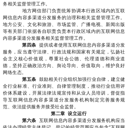
务
相关
监督管理工作
。
地方网信部门负责统筹
协调
本行政区域内
的
互联
网
信息内容多渠道分发服务
的治理和相关监督管理
工作。
地方公安、
文化和旅游、市场监管、广播电视
、新闻出版
等有关部门依据各自职责
负责
本行政区域内
的互联网
信息
内容多渠道分发服务
相关
监督管理工作。
第
四
条
提供或者使用互联网
信息内容多渠道分发
服务
，
应当遵守法律
、行政
法规
和国家有关
规定
，弘扬社
会主义核心价值观，
尊重社会公德、伦理道德和商业道
德，
坚持正确政治方向、舆论导向、价值取向，
维护良好
网络生态
。
第
五
条
鼓励相关行业组织加强行业自律，建立健
全行业标准、行业准则
、
自律管理制度，
推动行业信用评
价体系建设，
开展法律法规宣传和从业人员培训，
督促
指
导
互联网
信息内容多渠道分发服务机构
制定完善服务规
范、依法提供服务并
接受社会监督。
第二章
设立运行
第
六
条
互联网信息内容多渠道分发服务机构应当
依法办理经营主体登记，登记的经营范围应当包含
“
互联网