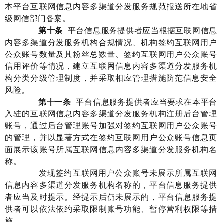
本平台
互联网信息内容多渠道分发服务规范报送所在地省
级网信部门备案。
第十条
平台信息服务提供者应当根据互联网信息
内容多渠道分发服务机构合规情况、机构签约
互联网用户
公众
账号数量及其粉丝总数量、
签约
互联网用户公众
账号
信用评价等情况，建立互联网信息内容多渠道分发服务机
构分类分级管理制度，并采取相应管理措施防范信息安全
风险。
第
十一
条
平台信息服务提供者
应当
要求
在本平台
入驻的
互联网信息内容多渠道分发服务机构
注册后台管理
账号，
通过后台管理账号加强对签约互联网用户公众账号
的
管理，
并
以显著方式在签约
互联网用户公众
账号信息页
面展示该账号
所属
互联网信息内容多渠道分发服务机构
名
称。
发现签
约互联网用户公众账号
未展
示所属
互联网
信息内容多渠道分发服务机构
名称的，平台信息服
务提供
者
应当及时提示。经提示后仍未展示的，平台信息服务提
供者可以依法依约采取
限制
账号功能
、暂停营利权限等措
施。