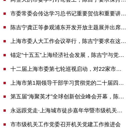
市委常委会传达学习总书记重要贺信和重要讲话精神，研究党建引领物业治理等工作
陈吉宁龚正等参观浦东开发开放主题展并出席座谈会
上海市委人大工作会议举行，陈吉宁要求在这些方面更加奋发有为
锚定“十五五”上海经济社会发展，陈吉宁与党外人士专题协商座谈
十二届上海市委第七轮巡视启动，对22家市管单位开展常规巡视
上海市第1期领导干部学习贯彻党的二十届四中全会精神专题研讨班开班，陈吉宁作专题报告
第五届“海聚英才”全球创新创业峰会开幕，陈吉宁出席并启动新一届大赛
永远跟党走·上海城市徒步嘉年华暨市级机关运动会开幕
市市级机关工作党委召开机关党建工作推进会