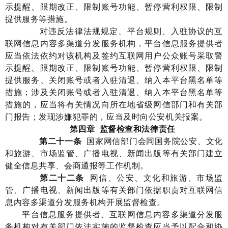
示提醒、限期改正、限制账号功能、暂停营利权限、限制
提供服务等措施。
对违反法律法规规定、平台规则
、
入驻协议的互
联网信息内容多渠道分发服务机构，平台信息服务提供者
应当依法依约对该机构及签约互联网用户公众账号采取警
示提醒、限期改正、限制账号功能、暂停营利权限、限制
提供服务、关闭账号或者入驻清退、纳入本平台黑名单等
措施；涉及关闭账号或者入驻清退、纳入本平台黑名单等
措施的，应当将有关情况向所在地省级网信部门和有关部
门报告
；
发现涉嫌犯罪的，应当及时向公安机关报案。
第四章
监督检查和法律责任
第
二十一
条
国家
网信部门会同国务院公安、文化
和旅游、
市场监管
、广播电视
、新闻出版
等有关部门建立
健全信息共享、会商通报等工作机制。
第
二十二
条
网信、公安、文化和旅游、
市场监
管
、广播电视
、新闻出版
等有关部门依据职责对
互联网信
息内容
多渠道分发服务
机构
开展监督检查。
平台信息服务提供者
、
互联网
信息内容多渠道分发服
务机构
对有关部门依法实施的监督检查应当予以
配合和协