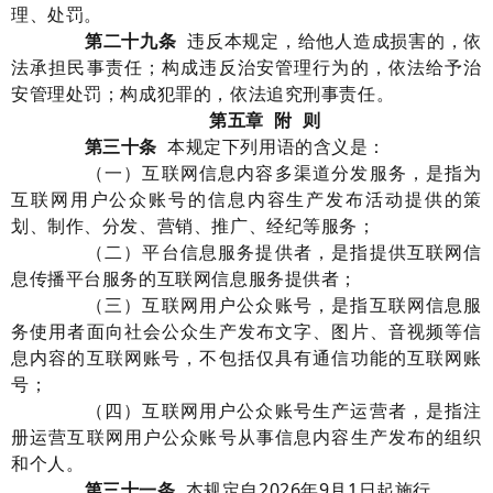
理、处罚
。
第
二十九
条
违反本
规定
，给他人造成损害的，依
法承担民事责任；
构成违反治安管理行为的，依法给予治
安管理处罚；
构成犯罪的，
依法追究刑事责任
。
第五章
附
则
第三十条
本规定下列用语的含义是：
（一）
互联网
信息内容多渠道分发服务
，
是指
为
互联网用户公众账号
的信息内容生产发布活动提供
的
策
划、制作、分发、营销、推广、经纪等服务
；
（二）
平台信息服务提供者，是指提供互联网信
息传播平台服务的互联网信息服务提供者；
（三）
互联网用户公众账号，是指互联网信息服
务使用者面向社会公众生产发布文字、图片、音视频等信
息内容的互联网账号，不包括仅具有通信功能的互联网账
号
；
（四）
互联网用户公众账号生产运营者，是指注
册运营互联网用户公众账号从事信息内容生产
发布
的
组织
和个人。
第
三十一
条
本
规定
自
2026
年
9
月
1
日起施行。