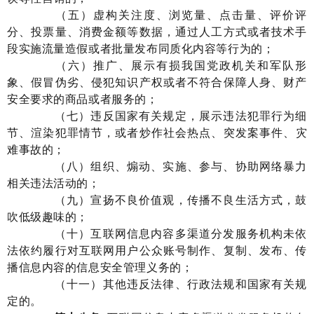
（
五
）
虚构
关注度
、浏览量、
点击量、评价评
分、投票量、消费金额
等
数据，通过人工方式
或者
技术手
段实施流量造假
或者
批量发布同质化内容
等行为
的
；
（
六
）
推广、展示有损我国党政机关和军队形
象、假冒伪劣、侵犯知识产权或者不符合保障人身、财产
安全要求的商品
或者
服务的；
（七）违反国家
有关
规定，展示违法犯罪行为细
节、渲染犯罪情节，或者
炒作
社会热点、
突发案
事
件
、
灾
难事故
的；
（八）组织、煽动、实施、参与、协助网络暴力
相关违法活动的；
（九）
宣扬不良价值观，传播不良生活方式，鼓
吹低级趣味
的；
（十）
互联网
信息内容多渠道分发服务机构
未依
法依约履行对互联网用户公众账号制作、复制、发布、传
播信息内容的信息安全管理义务的
；
（
十一
）
其他违反法律
、行政
法规
和国家有关
规
定的。