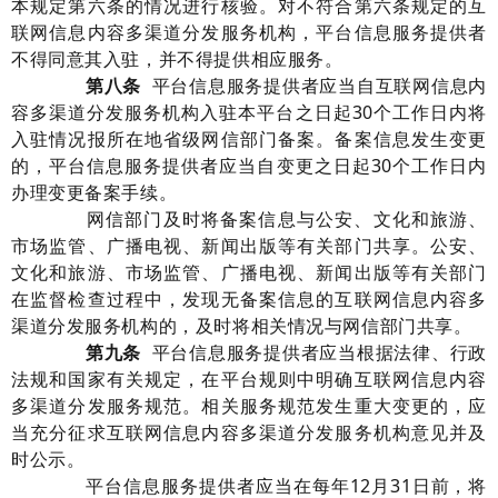
本规定第六条的情况进行核验。对不符合第六条规定的互
联网信息内容多渠道分发服务机构，平台信息服务提供者
不得同意其入驻
，
并
不得
提供相应服务。
第
八
条
平台信息服务提供者应当自互联网信息内
容多渠道分发服务机构入驻本平台之日起
30
个工作日内将
入驻情况报所在地省级网信部门备案。备案信息发生变更
的，平台信息
服务
提供者应当自变更之日起
30
个工作日内
办理变更备案手续。
网信部门及时将备案信息与公安、文化和旅游、
市场监管
、广播电视、新闻出版等有关部门共享。公安、
文化和旅游、
市场监管
、广播电视、新闻出版等有关部门
在监督检查过程中，发现
无
备案信息的互联网信息内容多
渠道分发服务机构的，及时将相关
情况
与网信部门共享。
第九条
平台信息服务提供者应当根据法律、行政
法规和国家有关规定，在平台规则中明确互联网信息内容
多渠道分发服务规范。相关服务规范发生
重大变更
的，应
当充分征求互联网信息内容多渠道分发服务机构意见并及
时公示
。
平台信息服务提供者应当在每年
12
月
31
日前，将