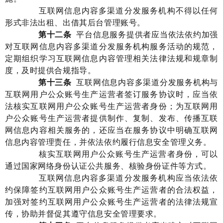
互联网信息内容多渠道分发服务机构不得以任何
形式非法出租、出借其后台管理账号。
第
十二
条
平台信息服务提供者
应当
依法依约
加强
对
互联网
信息内容多渠道分发服务机构
服务活动
的
规范
，
定期组织学习
互联网
信息内容管理
相关
法律法规
和
规章制
度，及时
提供合规指导
。
第
十三
条
互联网信息内容多渠道分发服务机构与
互联网用户公众账号生产运营者签订服务协议时，应当依
法核实互联网用户公众账号生产运营者身份；为互联网用
户公众账号生产运营者提供制作、复制、发布、传播互联
网信息内容相关服务的，还应当在服务协议中明确互联网
信息内容管理责任，并依法依约履行信息安全管理义务。
核实互联网用户公众账号生产运营者身份，可以
通过国家网络身份认证公共服务、核验身份证件等方式。
互联网信息内容多渠道分发服务机构应当
依法依
约保障
签约互联网用户公众账号生产运营者
的合法权益，
加强对签约互联网用户公众账号生产运营者的
法律法规宣
传，协助并督促其遵守信息安全管理要求。