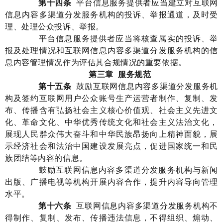
第
十四
条
平台
信息
服务提供者应当建立对互联网
信息内容多渠道分发服务机构的投诉、举报通道，及时受
理、处理公众投诉、举报。
平台信息服务提供者
应当将核查属实的投诉、举
报
及处理
情况和互联网信息内容多渠道分发服务机构的信
息内容管理情况作为评估其合规情况的
重要
依据。
第三章
服务规范
第十五条
鼓励互联网信息内容多渠道分发服务机
构及签约互联网用户公众账号生产运营者制作、复制、发
布、传播含有弘扬社会主义核心价值观、社会主义先进文
化、革命文化、中华优秀传统文化和社会主义法治文化，
展现人民群众伟大奋斗和中华民族昂扬向上精神面貌，展
示经济社会和法治中国建设发展亮点，促进国家统一和民
族团结等内容的信息。
鼓励互联网信息内容多渠道分发服务机构与新闻
出版、广播电视等机构开展内容合作，提升内容导向管理
水平。
第
十六
条
互联网信息内容多渠道分发服务机构不
得制作、复制、发布、传播违法信息，不得组织、煽动、