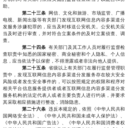
助
。
第二十
三
条
网信、文化和旅游、
市场监管
、广播
电视、新闻出版等有关部门发现互联网信息内容多渠道分
发服务涉嫌犯罪的，应当及时移送公安机关。公安机关应
当及时进行审查，并对符合立案条件的及时立案侦查、调
查。
第
二十四
条
有关部门及其工作人员对履行监督检
查职责中知悉的国家秘密、商业秘密和个人隐私、个人信
息，应当依法予以保密，不得泄露或者非法向他人提供。
第二十
五
条
省级以上
有关部门
在履行监督管理职
责中
，
发现
互联网
信息内容多渠道分发服务
存在较大安全
风险或者发生安全事件的，可以按照规定的权限和程序对
相关平台
信息服务提供者
或者
互联网信息内容多渠道分发
服务
机构的法定代表人或者主要负责人进行约谈，并要求
其采取
相应
措施进行整改，消除隐患。
第
二十
六
条
违反本规定的，依照《中华人民共和
国网络安全法》
、《中华人民共和国未成年人保护法》、
《中华人民共和国广告法》、《中华人民共和国消费者权