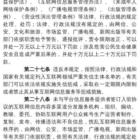
益保护法》、
《互联网信息服务管理办法》、
《
未成年人
网络保护条例
》
、《广播电视管理条例》、《出版管理条
例》、《营业性演出管理条例》
等
法律、行政法规的规定
处理、
处罚
；
法律、行政法规没有规定的，
由网信
、公
安、文化和旅游、
市场监管
、广播电视
、新闻出版
等有关
部门
依据职责
给予
警告、通报批评，责令限期改正，
可以
并处一万元以上十万元以下罚款
；涉及危害公民生命健康
安全且造成严重后果的，并处十万元以上二十万元以下罚
款。
第二十
七
条
违反
本规定，
按照法律、行政法规和
国家有关规定列入互联网领域严重失信主体名单的，有关
部门可以依法依规实施失信惩戒，采取在一定期限内限制
或者禁止其从事互联网信息服务等惩戒措施
。
第
二十八
条
未与平台
信息服务提供者签订
入驻
协
议的
互联网
信息内容多渠道分发服务
机构
，组织、煽动
、
教唆
、委托、协助
互联网用户公众账号
生产运营者
制作、
复制、发布、传播违法和不良信息
，扰乱互联网信息服务
秩序
的，由
网信
、公安、
市场监管
、广播电视
、新闻出版
等有关部门
依据职责，依照有关法律、行政法规的规定处