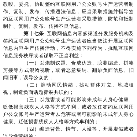
教唆、委托、协助签约互联网用户公众账号生产运营者制
作、复制、发布、传播违法信息，应当采取措施并指导签
约互联网用户公众账号生产运营者采取措施，防范和抵制
制作、复制、发布、传播不良信息。
第十七条
互联网
信息内容多渠道分发服务机构
及
签约互联网用户公众账号生产运营者应当依法开展互联网
信息内容生产传播活动，不得
实施
下列行为
，
扰乱
互联网
信息服务
秩序
或者
谋取不正当
利益
：
（
一
）以
炮制
议题、合成伪造、臆测编造、拼凑
剪接等方式
混淆视听，或者
恶意
集纳
、
翻炒
负面
信息
、
旧
闻旧事，误导公众
的
；
（
二
）
煽动网民情绪，
挑动
群体对立
、地域歧
视
，制造负面话题撕裂共识
的
；
（
三
）
以危害或者可能影响
未成年人
身心健康、
贬低损害残疾人人格等方式
牟利
，
或者放任签约
互联网用
户公众账号生产运营者
以危害或者可能影响未成年人身心
健康、贬低损害残疾人人格等方式
牟利
的
；
（
四
）
编造背景、情节、人设
等
，
开展虚假或者
误导性
营销
的
；