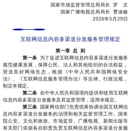
国家市场监督管理总局局长 罗 文
国家广播电视总局局长 曹淑敏
2026年5月29日
互联网信息内容多渠道分发服务管理规定
第
一
章
总
则
第一条
为
了
促进
互联网
信息内容多渠道分发服务
规范健康发展
，
保障公民、法人和其他组织的合法权益，
营造良好网络生态，根据《中华人民共和国网络安全
法》
、
《互联网信息服务管理办法
》
等法律
、行政
法规，
制定本
规定
。
第二条
在中华人民共和国境内提供和使用互联网
信息内容多渠道分发服务及其监督管理，
适用本规定。
第
三
条
国家网信部门负责统筹
协调
全国
互联网
信
息内容多渠道分发服务
的治理
和相关
监督管理工作。
国务
院公安、
文化和旅游、
市场监管
、广播电视
、新闻出版
等
有关部门依据各自职责
负责
互联网
信息内容多渠道分发服