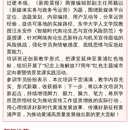
过硬本领。《新闻晨报》两微编辑部副主任周颖以
《新媒体实务与政务号运营》为题，围绕新媒体平台
定位、选题策划、内容编排、用户互动等，分享运营
经验，提供可落地的实操路径。东华大学人文学院教
授汪永安作《智能时代舆论生态与宣传风险防范》专
题授课，针对网络舆论生态新特点与机关宣传面临的
风险挑战，强化学员舆情敏感度、底线思维与应急处
置能力。
培训班还创新教学形式，把课堂延伸至黄浦红色地
标，组织开展了“纪念上海解放77周年”红色主题城市
定向赛暨情景党课实践活动。
参训学员纷纷表示，本次培训干货满满，教学内容充
实、形式新颖，收获颇丰；下一步，将以本次培训为
新起点，持续增强脚力、眼力、脑力、笔力，将所学
所思所悟转化为推动宣传工作提质增效的实际行动，
用心用情讲好新时代黄浦发展故事、传播好新征程黄
浦声音，为推动黄浦高质量发展做出新的更大贡献！