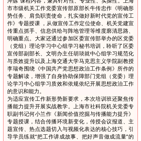
淬炼”课程内容，兼具针对性、专业性、实操性。上海
市市级机关工作党委宣传部原部长牛传忠作《明确形
势任务、肩负职责使命，扎实做好新时代党的宣传工
作》专题授课 ，从做宣传工作定位使命、机关党建宣
传重点抓手、信息供给与阵地管理等维度廓清思路、
明确重点。大家还通过参加区委宣传部举办的区党委
（党组）理论学习中心组学习秘书培训，聆听了区委
宣传部副部长、文明办主任胡琰就中心组学习规范化
与质效提升以及上海交通大学马克思主义学院副教授
李瑞奇围绕《中国共产党思想政治工作条例》所作的
专题解读，增强了自身协助保障部门党组（党委）理
论学习中心组学习质效和依规依纪开展思想政治工作
的意识和能力。
为适应宣传工作新形势新要求，本次培训班还聚焦传
播能力提升开展实战教学。上海市社科院机关党委专
职副书记何小兰作《新闻价值挖掘与传播能力提升》
专题授课，结合传播环境新变化，传授会议报道、主
题宣传、热点选题切入与视频化表达的核心技巧，引
导学员练就“把工作讲成故事、把好声音做成流量”的