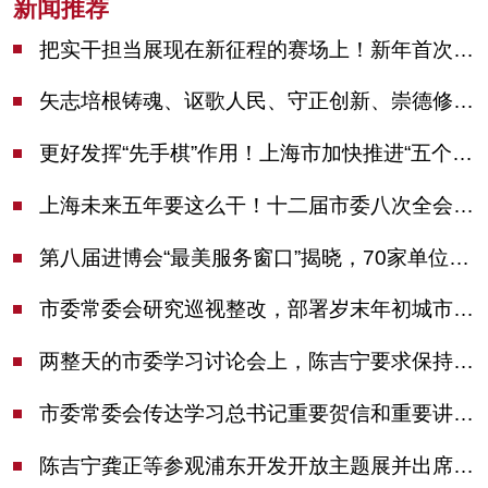
新闻推荐
把实干担当展现在新征程的赛场上！新年首次市委季度工作会议举行，陈吉宁作工作点评
矢志培根铸魂、讴歌人民、守正创新、崇德修身！这场座谈会上，陈吉宁对全市文化战线提出期望
更好发挥“先手棋”作用！上海市加快推进“五个中心”建设领导小组会议举行
上海未来五年要这么干！十二届市委八次全会审议通过上海“十五五”规划建议
第八届进博会“最美服务窗口”揭晓，70家单位诠释“上海服务”温度
市委常委会研究巡视整改，部署岁末年初城市安全工作
两整天的市委学习讨论会上，陈吉宁要求保持战略定力始终坚定信心善于科学应对
市委常委会传达学习总书记重要贺信和重要讲话精神，研究党建引领物业治理等工作
陈吉宁龚正等参观浦东开发开放主题展并出席座谈会