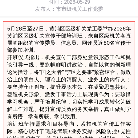
时间：2026-05-29
发布人：市市级机关工作党委
5月26日至27日，黄浦区区级机关党工委举办2026年
黄浦区区级机关宣传干部培训班，来自区级机关各直
属党组织的宣传委员、信息员、网评员近80名宣传干
部参加培训。
开班仪式指出，机关宣传干部身处意识形态工作和舆
论引导一线，要旗帜鲜明讲政治，自觉以党的创新理
论为指导，将“国之大者”与“区之要事”紧密结合，做政
治上的明白人、理论上的清醒人、业务上的内行人；
要坚持守正创新，提升履职本领，在凝聚思想共识、
塑造机关形象、激发干事活力上展现新作为；要珍惜
学习机会，严守培训纪律，切实把学习成果转化为破
解工作难题、提升宣传质效的务实举措，真正做到学
有所悟、学有所获、学以致用。
培训班坚持需求和目标导向，紧扣机关宣传工作实
际，精心设计了“理论武装+业务实操+风险防控+党性