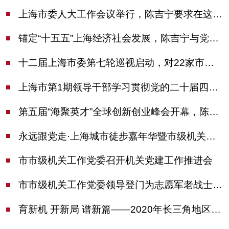
上海市委人大工作会议举行，陈吉宁要求在这些方面更加奋发有为
锚定“十五五”上海经济社会发展，陈吉宁与党外人士专题协商座谈
十二届上海市委第七轮巡视启动，对22家市管单位开展常规巡视
上海市第1期领导干部学习贯彻党的二十届四中全会精神专题研讨班开班，陈吉宁作专题报告
第五届“海聚英才”全球创新创业峰会开幕，陈吉宁出席并启动新一届大赛
永远跟党走·上海城市徒步嘉年华暨市级机关运动会开幕
市市级机关工作党委召开机关党建工作推进会
市市级机关工作党委领导登门为志愿军老战士佩戴纪念章
育新机 开新局 谱新篇——2020年长三角地区机关党建工作研讨会在南京召开