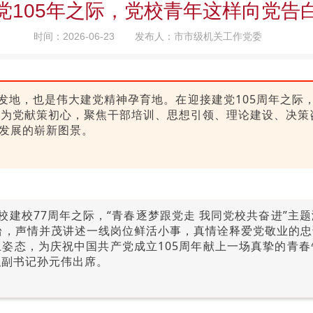
党105年之际，党校青年这样向党告
时间：2026-06-23
发布人：市市级机关工作党委
发地，也是伟大建党精神孕育地。在迎接建党105周年之际
才、为党献策初心，聚焦干部培训、思想引领、理论建设、决
发展的崭新图景。
党校建校77周年之际，“青春逐梦跟党走 我同党校共奋进”
台，声情并茂讲述一线岗位鲜活小事，真情诠释爱党敬业的
姿态，为庆祝中国共产党成立105周年献上一场真挚的青
职副书记孙元伟出席。