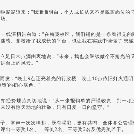
翀娓娓道来：“我渐渐明白，个人成长从来不是脱离岗位的‘
场。”
学一线深切告白道：“在梅陇校区，我们铺的是一条看得见的
迷惑。党校给了我成长的平台，也让我在实践中读懂了‘忠诚
立足日常点滴由衷地说：“未来，我也会继续做个不抢光的‘
讲台上的风云。”
而发：“晚上9点还亮着光的行政楼，晚上10点依旧灯火通
策’的初心底色。”
紧扣经费规范真切地说：“从一张报销单的严谨较真，到一项
来没有惊天动地的壮举，只有日复一日的坚守。”
影子。掌声一次次响起，既有喝彩，更有共鸣。全体参公管理
评出一等奖1名、二等奖2名、三等奖3名及优秀奖若干。