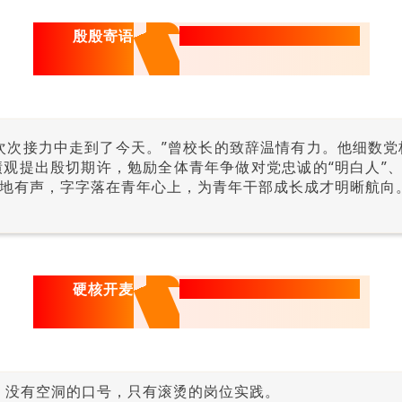
把方向“定”在青年心上
殷殷寄语
次次接力中走到了今天。”曾校长的致辞温情有力。他细数
观提出殷切期许，勉励全体青年争做对党忠诚的“明白人”、勤
掷地有声，字字落在青年心上，为青年干部成长成才明晰航向
把担当“讲”进岗位日常
硬核开麦
事，没有空洞的口号，只有滚烫的岗位实践。