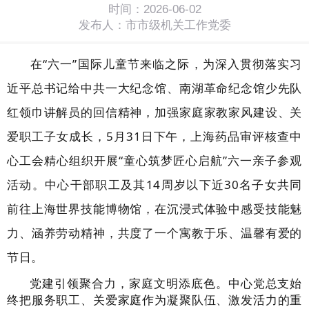
时间：2026-06-02
发布人：市市级机关工作党委
在
“六一”国际儿童节
来临之际
，为深入贯彻落实
习
近平总书记给中共一大纪念馆、南湖革命纪念馆少先队
红领巾讲解员的回信精神，
加强家庭家教家风建设、关
爱职工子女成长，
5月31日下午，上海药品审评核查中
心工会精心组织开展“
童心筑梦
匠心启航
”六一亲子参观
活动。中心干部职工及其14周岁以下
近
30名
子女
共同
前往
上海世界技能博物馆，在沉浸式体验中感受技能魅
力
、
涵养劳动精神，共度了一个寓教于乐、温馨有爱的
节日。
党建引领聚合力，家庭文明添底色。
中心党总支始
终把服务职工、关爱家庭作为凝聚队伍、激发活力的重