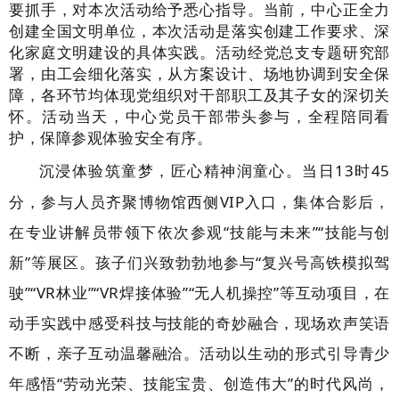
要抓手
，对本次活动给予悉心指导。
当前，中心正全力
创建全国文明单位，本次活动
是
落实创建工作要求、深
化家庭文明建设的具体实践
。
活动经党总支专题研究部
署，由工会细化落实，从方案设计、场地协调到安全保
障，各环节均体现党组织对干部职工及其子女的深切关
怀。活动当天，中心党员干部带头参与，全程陪同看
护，保障参观体验安全有序。
沉浸体验
筑童梦
，匠心精神润童心。
当日
13时45
分，参与人员齐聚博物馆西侧VIP入口，集体合影后，
在专业讲解员带领下依次参观“技能与未来”“技能与创
新”等展区。孩子们兴致勃勃地参与“复兴号高铁模拟驾
驶”“VR林业”“VR焊接体验”“无人机操控”等互动项目，在
动手实践中感受科技与技能的奇妙融合，现场欢声笑语
不断，亲子互动温馨融洽。活动以生动的形式引导青少
年感悟“劳动光荣、技能宝贵、创造伟大”的时代风尚，