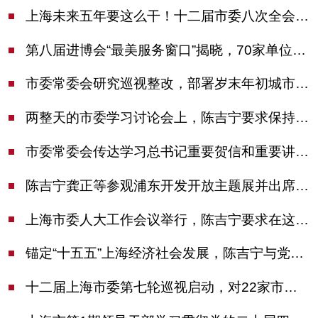
上海未来五年要这么干！十二届市委八次全会审议通过上海“十五五”规划建议
第八届进博会“最美服务窗口”揭晓，70家单位诠释“上海服务”温度
市委常委会研究巡视整改，部署岁末年初城市安全工作
两整天的市委学习讨论会上，陈吉宁要求保持战略定力始终坚定信心善于科学应对
市委常委会传达学习总书记重要贺信和重要讲话精神，研究党建引领物业治理等工作
陈吉宁龚正等参观浦东开发开放主题展并出席座谈会
上海市委人大工作会议举行，陈吉宁要求在这些方面更加奋发有为
锚定“十五五”上海经济社会发展，陈吉宁与党外人士专题协商座谈
十二届上海市委第七轮巡视启动，对22家市管单位开展常规巡视