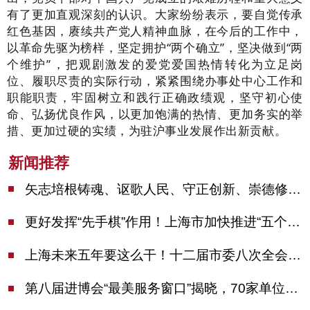
有了更加直观深刻的认识。大家纷纷表示，要自觉传承
红色基因，赓续共产党人精神血脉，在今后的工作中，
以革命先驱为榜样，坚定拥护
“
两个确立
”
，坚决做到
“
两
个维护
”
，把观剧激发的爱党爱国热情转化为立足岗
位、履职尽责的实际行动，紧紧围绕办事处中心工作和
职能职责，
牢固树立和践行正确政绩观，坚守初心使
命、弘扬优良作风，以更加饱满的热情、更加务实的举
措、更加过硬的实绩，
为驻沪事业发展作出新贡献。
新闻推荐
矢志培根铸魂、讴歌人民、守正创新、崇德修身！这场座谈会上，陈吉宁对全市文化战线提出期望
更好发挥“先手棋”作用！上海市加快推进“五个中心”建设领导小组会议举行
上海未来五年要这么干！十二届市委八次全会审议通过上海“十五五”规划建议
第八届进博会“最美服务窗口”揭晓，70家单位诠释“上海服务”温度