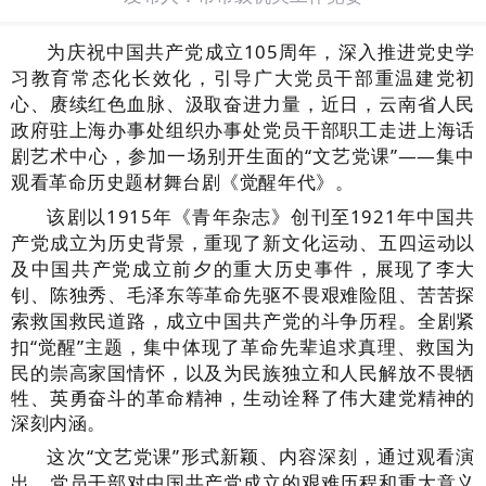
为庆祝中国共产党成立
105
周年，深入推进党史学
习教育常态化长效化，引导广大党员干部重温建党初
心、赓续红色血脉、汲取奋进力量，近
日，云南省人民
政府驻上海办事处组织办事处党员干部职工走进上海话
剧艺术中心，参加一场别开生面的
“
文艺党课
”——
集中
观看革命历史题材舞台剧《觉醒年代》。
该剧以
1915
年《青年杂志》创刊至
1921
年中国共
产党成立为历史背景，重现了新文化运动、五四运动以
及中国共产党成立前夕的重大历史事件，
展现了李大
钊、陈独秀、毛泽东等革命先驱不畏艰难险阻、苦苦探
索救国救民道路，成立中国共产党的斗争历程。
全剧紧
扣
“觉醒”主题，集中体现了革命先辈追求真理、救国为
民的崇高家国情怀，以及为民族独立和人民解放不畏牺
牲、英勇奋斗的革命精神，生动诠释了伟大建党精神的
深刻内涵。
这次
“
文艺党课
”
形式新颖、内容深刻，通过观看演
出，党员干部对中国共产党成立的艰难历程和重大意义