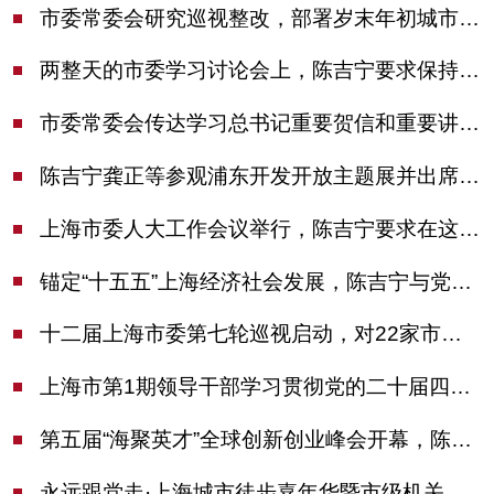
市委常委会研究巡视整改，部署岁末年初城市安全工作
两整天的市委学习讨论会上，陈吉宁要求保持战略定力始终坚定信心善于科学应对
市委常委会传达学习总书记重要贺信和重要讲话精神，研究党建引领物业治理等工作
陈吉宁龚正等参观浦东开发开放主题展并出席座谈会
上海市委人大工作会议举行，陈吉宁要求在这些方面更加奋发有为
锚定“十五五”上海经济社会发展，陈吉宁与党外人士专题协商座谈
十二届上海市委第七轮巡视启动，对22家市管单位开展常规巡视
上海市第1期领导干部学习贯彻党的二十届四中全会精神专题研讨班开班，陈吉宁作专题报告
第五届“海聚英才”全球创新创业峰会开幕，陈吉宁出席并启动新一届大赛
永远跟党走·上海城市徒步嘉年华暨市级机关运动会开幕