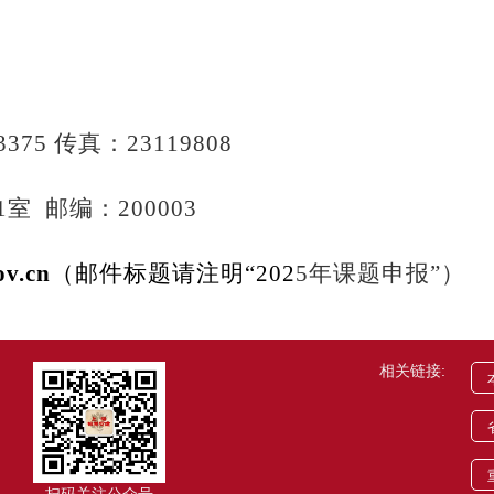
3375
传真：
23119808
21室 邮编：200003
ov.cn
（邮件
标题
请注明
“20
2
5
年课题申报
”）