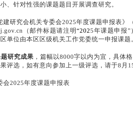
口小、针对性强
的课题题目
开展调查
研究
。
党建研究会机关专委会
2025年度课题申报表
jgdj.gov.cn（邮件标题请注明
“20
2
5
年课题申报
”
各区单位由本区区级机关工作党委统一申报课题
课题研究成果
，篇幅以
8000字以内为宜，
具体格
成果评选，如有意向参加上一级评选，请于
8月
委会
2025年度课题申报表