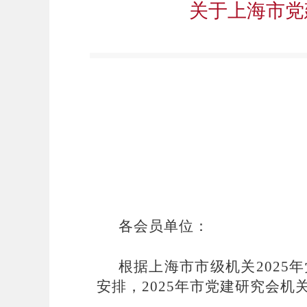
关于上海市党
各会员单位：
根据上海市市级机关
202
5
年
安排，
202
5
年市党建研究会机