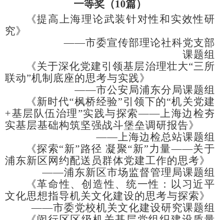
一等奖（
1
0
篇
）
《提高上海理论武装针对性和实效性研
究》
——市委宣传部理论社科党支部
课题组
《关于深化党建引领基层治理壮大
“三所
联动”机制底座的思考与实践》
——市公安局浦东分局课题组
《新时代
“枫桥经验”引领下的“机关党建
+基层队伍治理”实践与探索——上海边检夯
实基层基础构筑坚强战斗堡垒调研报告》
——上海边检总站课题组
《探索
“新”路径 凝聚“新”力量——关于
浦东新区网约配送员群体党建工作的思考》
——浦东新区市场监督管理局课题组
《革命性、创造性、统一性：以习近平
文化思想指导机关文化建设的思考与探索》
——市委党校机关文化建设研究课题组
《闵行区区级机关基层党组织建设质量