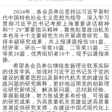
202
4
年，各会员单位坚持以习近平新时
代中国特色社会主义思想为指导，深入学习
贯彻习近平总书记考察上海重要讲话精神
和
“
7
·
29
”
重要指示精神
，
聚焦彰显政治机关
本色
等
十
个主要研究方向
开展调查研究，
取
得丰硕研究成果
，
共上报
课题报告
381
篇。
经评审，评出一等奖
10篇、二等奖15篇、三
等奖2
6
篇，优秀组织者
10个，现予以通报表
扬。
希望各会员单位继续发扬理论联系实际
的优良学风，加强对
习近平总书记关于党的
建设的重要思想以及
新时代机关党的建设实
践问题的研究阐释，更好地运用党的创新理
论研究新情况、解决新问题、总结新经验、
掌握新规律，努力
形成
更多有价值
、可借鉴
的研究成果，
为高质量机关党建促进高质量
发展提供研究支撑，在建设中国式现代化上