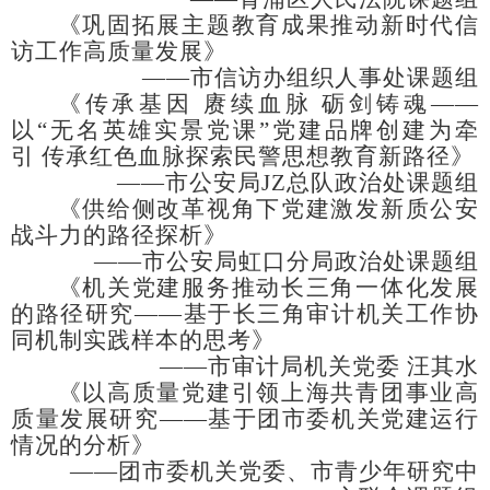
《巩固拓展主题教育成果推动新时代信
访工作高质量发展》
——市信访办组织人事处课题组
《传承基因
赓续血脉
砺剑铸魂
——
以“无名英雄实景党课”党建品牌创建为牵
引
传承红色血脉探索民警思想教育新路径》
——市公安局JZ总队政治处课题组
《供给侧改革视角下党建激发新质公安
战斗力的路径探析》
——市公安局虹口分局政治处课题组
《机关党建服务推动长三角一体化发展
的路径研究
——基于长三角审计机关工作协
同机制实践样本的思考》
——市审计局机关党委 汪其水
《以高质量党建引领上海共青团事业高
质量发展研究
——基于团市委机关党建运行
情况的分析》
——团市委机关党委、市青少年研究中